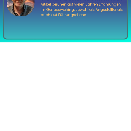
Artikel beruhen auf vielen Jahren Erfahrungen
im Genussworking, sowohl als Angestellter als
auch auf Führungsebene.