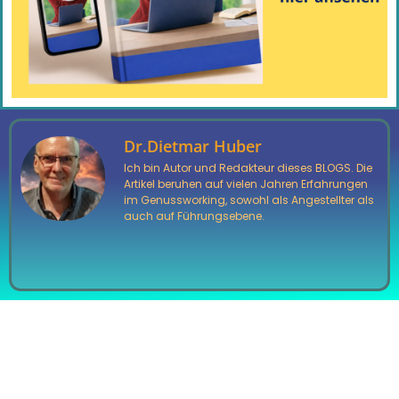
Dr.Dietmar Huber
Ich bin Autor und Redakteur dieses BLOGS. Die
Artikel beruhen auf vielen Jahren Erfahrungen
im Genussworking, sowohl als Angestellter als
auch auf Führungsebene.