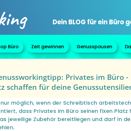
king
Dein BLOG für ein Büro 
op Büro
Zeit gewinnen
Genusspausen
Da
enussworkingtipp: Privates im Büro -
tz schaffen für deine Genussutensilie
 nur möglich, wenn der Schreibtisch arbeitstechn
tiert, dass Privates im Büro seinen fixen Platz 
s jeweilige Zubehör bereitliegen und darf in d
ehlen.