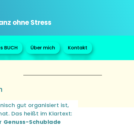
ganz ohne Stress
s BUCH
Über mich
Kontakt
n
isch gut organisiert ist,
hat. Das heißt im Klartext:
er
Genuss-Schublade