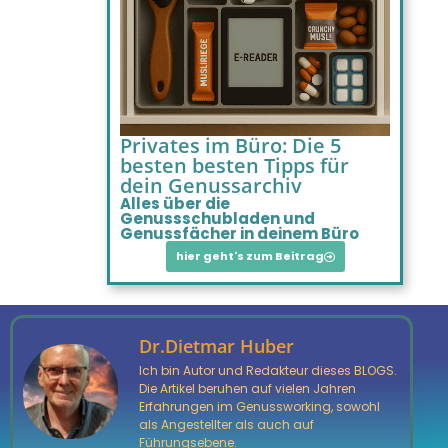
Privates im Büro: Die 5
besten besten Tipps für
dein Genussarchiv
Alles über die
Genussschubladen und
Genussfächer in deinem Büro
hier geht's zum Beitrag
Dr.Dietmar Huber
Ich bin Autor und Redakteur dieses BLOGS.
Die Artikel beruhen auf vielen Jahren
Erfahrungen im Genussworking, sowohl
als Angestellter als auch auf
Führungsebene.