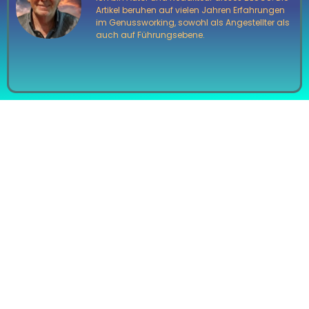
Artikel beruhen auf vielen Jahren Erfahrungen
im Genussworking, sowohl als Angestellter als
auch auf Führungsebene.