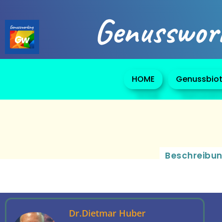
Genusswor
HOME
Genussbiot
Beschreibun
Dr.Dietmar Huber