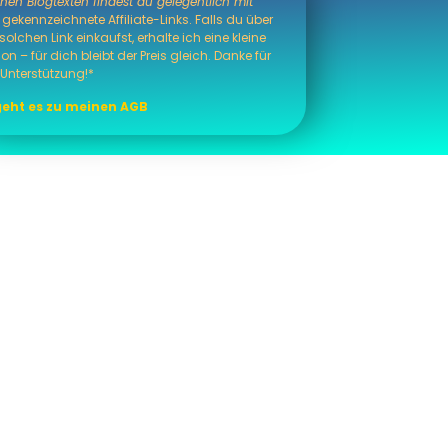
nen Blogtexten findest du gelegentlich mit
gekennzeichnete Affiliate-Links. Falls du über
solchen Link einkaufst, erhalte ich eine kleine
ion – für dich bleibt der Preis gleich. Danke für
 Unterstützung!*
geht es zu meinen AGB