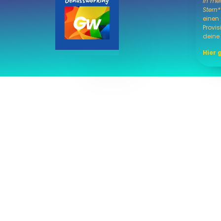
In mei
Stern*
einen 
Provis
deine
Hier 