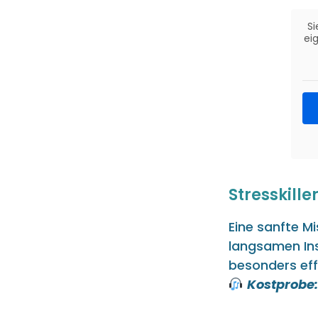
Si
eig
Stresskille
Eine sanfte M
langsamen Ins
besonders ef
Kostprobe: