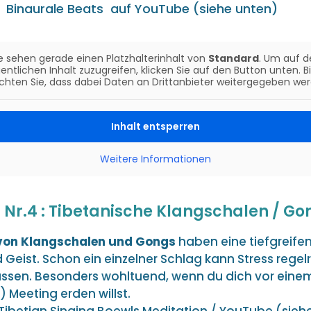
Binaurale Beats auf YouTube (siehe unten)
e sehen gerade einen Platzhalterinhalt von
Standard
. Um auf d
entlichen Inhalt zuzugreifen, klicken Sie auf den Button unten. B
chten Sie, dass dabei Daten an Drittanbieter weitergegeben wer
Inhalt entsperren
Weitere Informationen
er Nr.4 : Tibetanische Klangschalen / Go
von Klangschalen und Gongs
haben eine tiefgreife
 Geist. Schon ein einzelner Schlag kann Stress regel
lassen. Besonders wohltuend, wenn du dich vor ein
Meeting erden willst.
Tibetian Singing Boewls Meditation / YouTube (sieh