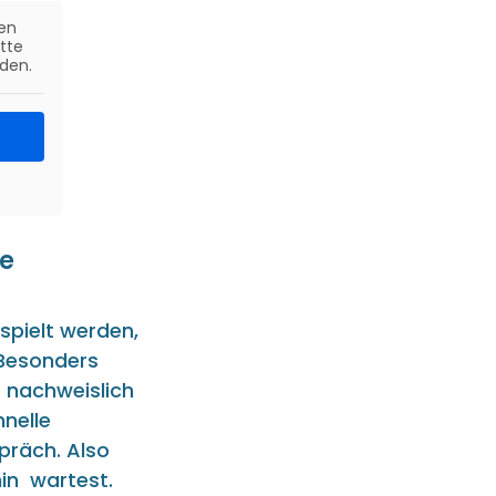
en
itte
den.
ne
spielt werden,
 Besonders
e nachweislich
hnelle
präch. Also
in wartest.