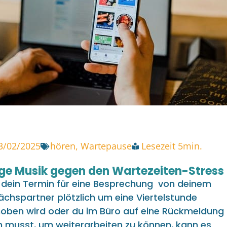
3/02/2025
hören
,
Wartepause
Lesezeit 5min.
ige Musik gegen den Wartezeiten-Stress
dein Termin für eine Besprechung von deinem
chspartner plötzlich um eine Viertelstunde
oben wird oder du im Büro auf eine Rückmeldung
 musst, um weiterarbeiten zu können, kann es