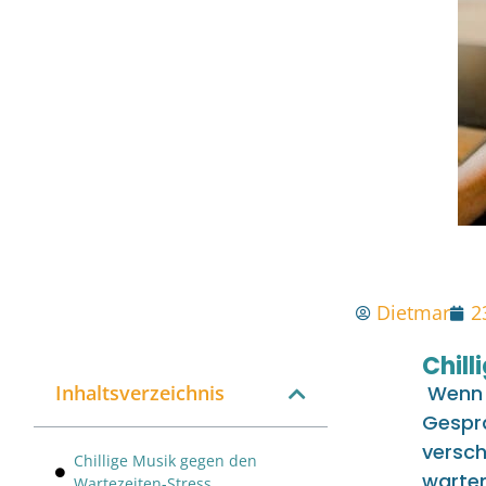
Dietmar
2
Chill
Inhaltsverzeichnis
Wenn 
Gesprä
versch
Chillige Musik gegen den
warten
Wartezeiten-Stress