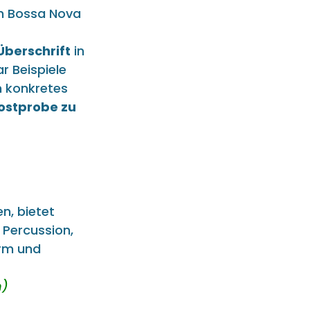
ch Bossa Nova
Überschrift
in
r Beispiele
n konkretes
ostprobe zu
n, bietet
 Percussion,
arm und
n)