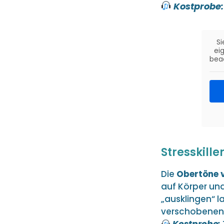
Kostprobe:
Si
eig
bea
Stresskill
Die
Obertöne 
auf Körper und
„ausklingen“ 
verschobenen) 
Kostprobe: