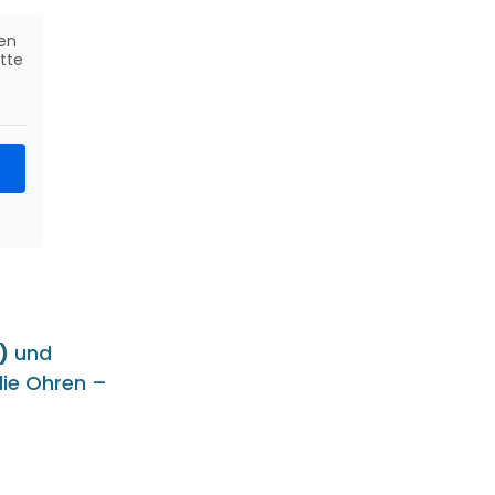
en
itte
)
und
die Ohren –