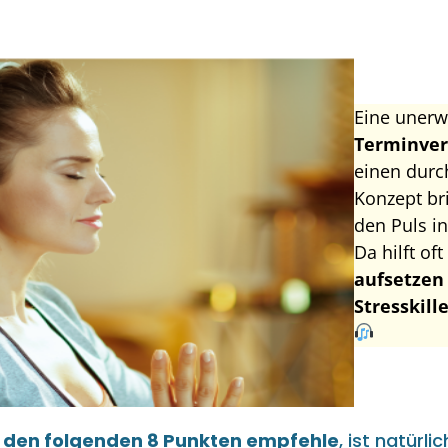
Eine unerw
Terminver
einen dur
Konzept br
den Puls in
Da hilft oft
aufsetzen
Stresskill
in den folgenden 8 Punkten empfehle
, ist natürlic