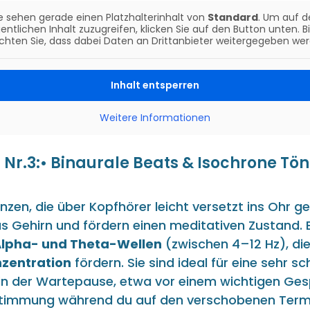
e sehen gerade einen Platzhalterinhalt von
Standard
. Um auf d
entlichen Inhalt zuzugreifen, klicken Sie auf den Button unten. B
chten Sie, dass dabei Daten an Drittanbieter weitergegeben wer
Inhalt entsperren
Weitere Informationen
r Nr.3:• Binaurale Beats & Isochrone Tö
zen, die über Kopfhörer leicht versetzt ins Ohr ge
as Gehirn und fördern einen meditativen Zustand.
lpha- und Theta-Wellen
(zwischen 4–12 Hz), di
zentration
fördern. Sie sind ideal für eine sehr sc
n der Wartepause, etwa vor einem wichtigen Ges
nstimmung während du auf den verschobenen Term