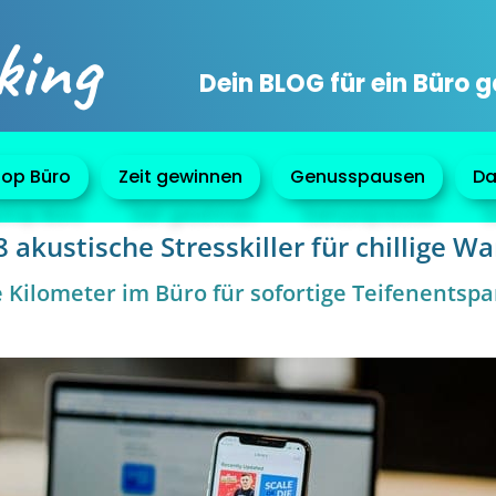
king
Dein BLOG für ein Büro 
op Büro
Zeit gewinnen
Genusspausen
Da
 akustische Stresskiller für chillige 
e Kilometer im Büro für sofortige Teifenentsp