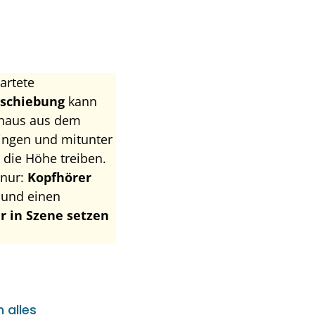
artete
schiebung
kann
chaus aus dem
ingen und mitunter
 die Höhe treiben.
 nur:
Kopfhörer
und einen
er in Szene setzen
h alles